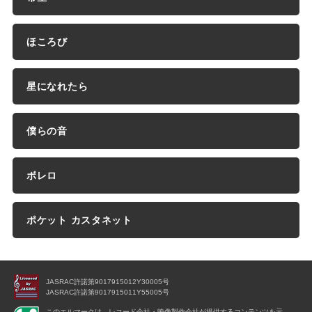
ほころび
星になれたら
僕らの音
ボレロ
ポケット カスタネット
JASRAC許諾第9017915012Y30005号
JASRAC許諾第9017915011Y55005号
このエルマークは、レコード会社・映像製作会社が提供するコンテンツを示