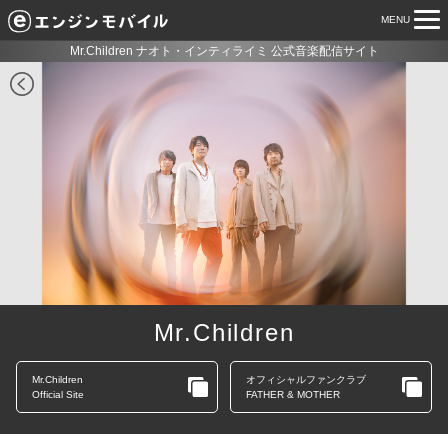
MENU
tog
nav
Mr.Children ナオト・インティライミ 公式音楽配信サイト
Mr.Children
Mr.Children
オフィシャルファンクラブ
Official Site
FATHER & MOTHER