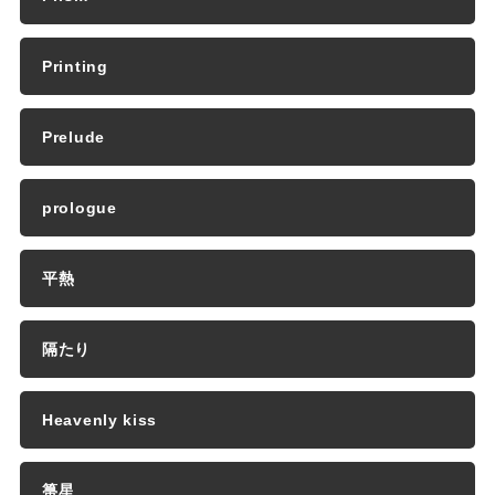
Printing
Prelude
prologue
平熱
隔たり
Heavenly kiss
箒星