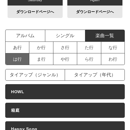
Saturday
Again
ダウンロードページへ
ダウンロードページへ
アルバム
シングル
楽曲一覧
あ行
か行
さ行
た行
な行
は行
ま行
や行
ら行
わ行
タイアップ（ジャンル）
タイアップ（年代）
HOWL
箱庭
Happy Song