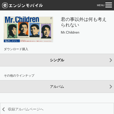
MENU
tog
nav
君の事以外は何も考え
られない
Mr.Children
ダウンロード購入
シングル
その他のラインナップ
アルバム
収録アルバムページへ