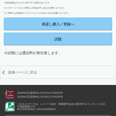
※提供楽曲はやむをえず終了する場合があります。
※メロディコールのご利用には別途お申し込みが必要となります。
※ご利用には別途待ちうたサービスへのお申し込みが必要となります。
承諾し購入／登録へ
試聴
※試聴には通話料が発生致します。
楽曲ページに戻る
JASRAC許諾第9017915012Y30005号
JASRAC許諾第9017915011Y55005号
このエルマークは、レコード会社・映像製作会社が提供するコンテンツを示
す登録商標です。
RIAJ20008001 / RIAJ20008004